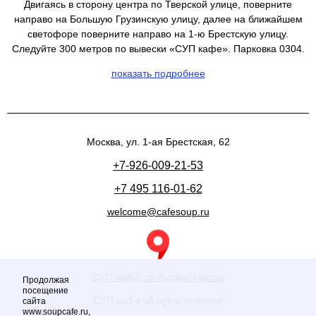
Двигаясь в сторону центра по Тверской улице, поверните
направо на Большую Грузинскую улицу, далее на ближайшем
светофоре поверните направо на 1-ю Брестскую улицу.
Следуйте 300 метров по вывески «СУП кафе». Парковка 0304.
показать подробнее
Москва, ул. 1-ая Брестская, 62
+7-926-009-21-53
+7 495 116-01-62
welcome@cafesoup.ru
СУП кафе на Яндекс.Картах
Продолжая
посещение
СУП кафе all rights reserved
сайта
www.soupcafe.ru,