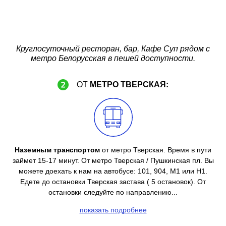
СУП-кафе давно стало излюбленным местом
молодёжи, повзрослевшей вместе с этим местом!
Если вы еще никогда не были в СУПе , обязательно
Круглосуточный ресторан, бар, Кафе Суп рядом с
приходите к нам с друзьями, ведь в такие места просто
метро Белорусская в пешей доступности.
невозможно не пригласить компанию.
ОТ
МЕТРО ТВЕРСКАЯ:
Наземным транспортом
от метро Тверская. Время в пути
займет 15-17 минут. От метро Тверская / Пушкинская пл. Вы
можете доехать к нам на автобусе: 101, 904, М1 или Н1.
Едете до остановки Тверская застава ( 5 остановок). От
остановки следуйте по направлению...
показать подробнее