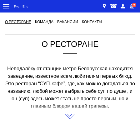
+7 495 116-
0
Москва, ул. 1-ая Б
Рус
Eng
+7-926-009-
ГЛАВНАЯ
О РЕСТОРАНЕ
О РЕСТОРАНЕ
КОМАНДА
ВАКАНСИИ
КОНТАКТЫ
О РЕСТОРАНЕ
Неподалёку от станции метро Белорусская находится
заведение, известное всем любителям первых блюд.
Это ресторан “СУП-кафе”, где, как можно догадаться по
названию, любой может выбрать себе суп по душе , и
он (суп) здесь может стать не просто первым, но и
главным блюдом вашей трапезы.
Больше 23 лет мы радуем наших гостей вкусной и
комфортной едой! Немногие заведения могут
похвастаться столь долгой историей!