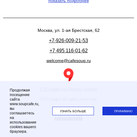
показать подробнее
Москва, ул. 1-ая Брестская, 62
+7-926-009-21-53
+7 495 116-01-62
welcome@cafesoup.ru
СУП кафе на Яндекс.Картах
Продолжая
посещение
СУП кафе all rights reserved
сайта
www.soupcafe.ru,
вы
УЗНАТЬ БОЛЬШЕ
ПРИНИМАЮ
соглашаетесь
на
использование
cookies вашего
браузера.