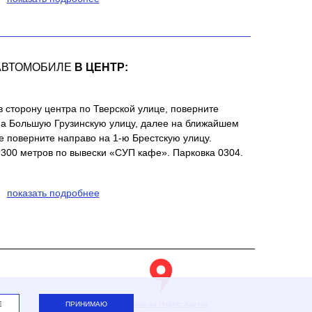
АВТОМОБИЛЕ
В ЦЕНТР:
в сторону центра по Тверской улице, поверните
на Большую Грузинскую улицу, далее на ближайшем
 поверните направо на 1-ю Брестскую улицу.
300 метров по вывески «СУП кафе». Парковка 0304.
показать подробнее
2
Е
ПРИНИМАЮ
СУП кафе на Яндекс.Картах