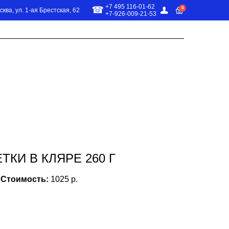
+7 495 116-01-62
0
сква, ул. 1-ая Брестская, 62
+7-926-009-21-53
О МЕНЮ
ТКИ В КЛЯРЕ 260 Г
Стоимость:
1025 р.