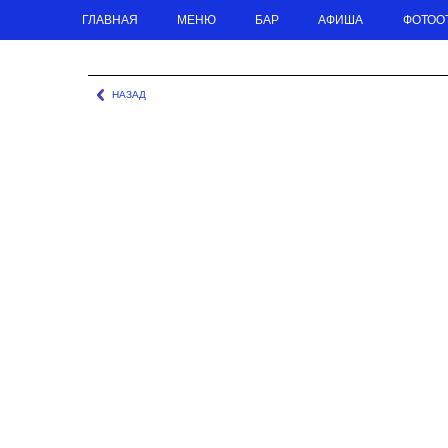
ГЛАВНАЯ
МЕНЮ
БАР
АФИША
ФОТОО
ГЛАВНАЯ
МЕНЮ
ОСНОВНОЕ МЕНЮ
ХОЛОДНЫЕ И ГОРЯЧИЕ ЗАКУСКИ: КРЕВЕТК
НАЗАД