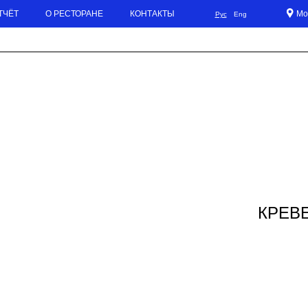
ТЧЁТ
О РЕСТОРАНЕ
КОНТАКТЫ
Мо
Рус
Eng
И В КЛЯРЕ 260 Г
КРЕВЕ