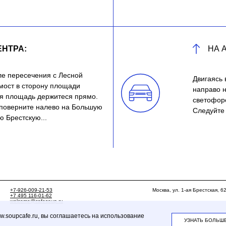
ЕНТРА:
НА 
ле пересечения с Лесной
Двигаясь 
мост в сторону площади
направо 
ая площадь держитеся прямо.
светофоре
 поверните налево на Большую
Следуйте 
ю Брестскую...
+7-926-009-21-53
Москва, ул. 1-ая Брестская, 6
+7 495 116-01-62
welcome@cafesoup.ru
soupcafe.ru, вы соглашаетесь на использование
УЗНАТЬ БОЛЬШ