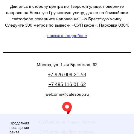
Двигаясь в сторону центра по Тверской улице, поверните
направо на Большую Грузинскую улицу, далее на ближайшем
светофоре поверните направо на 1-ю Брестскую улицу.
Следуйте 300 метров по вывески «СУП кафе». Парковка 0304.
показать подробнее
Москва, ул. 1-ая Брестская, 62
+7-926-009-21-53
+7 495 116-01-62
welcome@cafesoup.ru
СУП кафе на Яндекс.Картах
Продолжая
посещение
СУП кафе all rights reserved
сайта