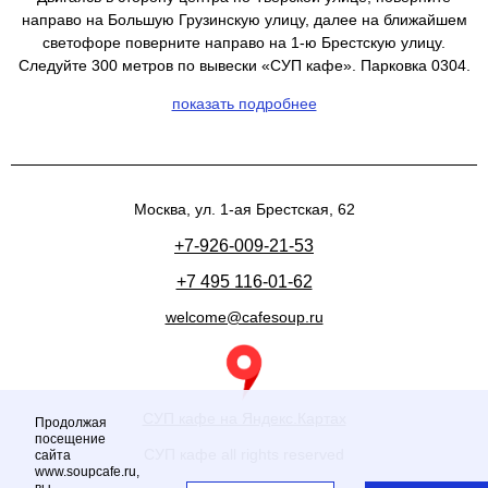
направо на Большую Грузинскую улицу, далее на ближайшем
светофоре поверните направо на 1-ю Брестскую улицу.
Следуйте 300 метров по вывески «СУП кафе». Парковка 0304.
показать подробнее
Москва, ул. 1-ая Брестская, 62
+7-926-009-21-53
+7 495 116-01-62
welcome@cafesoup.ru
СУП кафе на Яндекс.Картах
Продолжая
посещение
СУП кафе all rights reserved
сайта
www.soupcafe.ru,