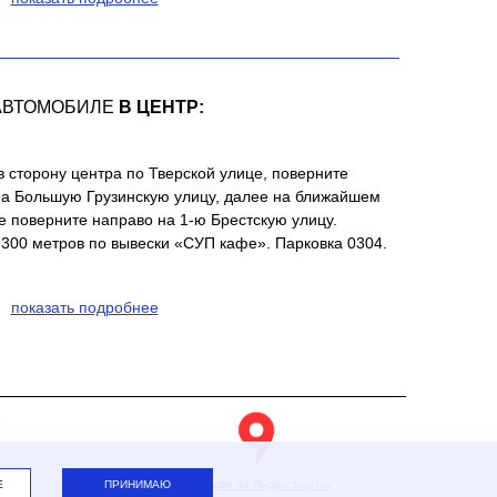
АВТОМОБИЛЕ
В ЦЕНТР:
в сторону центра по Тверской улице, поверните
на Большую Грузинскую улицу, далее на ближайшем
 поверните направо на 1-ю Брестскую улицу.
300 метров по вывески «СУП кафе». Парковка 0304.
показать подробнее
2
Е
ПРИНИМАЮ
СУП кафе на Яндекс.Картах