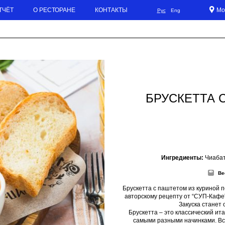
ТЧЁТ
О РЕСТОРАНЕ
КОНТАКТЫ
Мо
Рус
Eng
ПЕЧЕНИ
БРУСКЕТТА 
Ингредиенты:
Чиабат
Ве
Брускетта с паштетом из куриной пе
авторскому рецепту от “СУП-Кафе”
Закуска станет 
Брускетта – это классический ита
самыми разными начинками. Вс