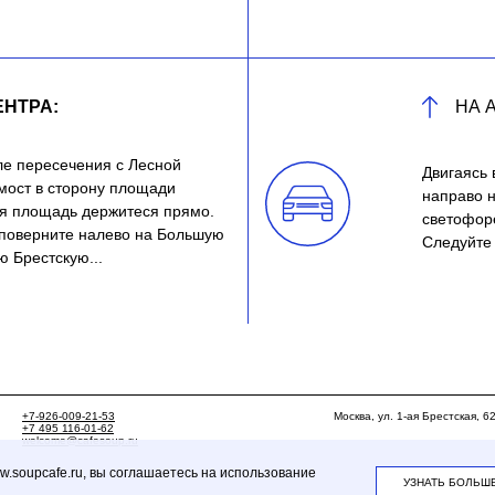
ЕНТРА:
НА 
ле пересечения с Лесной
Двигаясь 
мост в сторону площади
направо 
ая площадь держитеся прямо.
светофоре
 поверните налево на Большую
Следуйте 
ю Брестскую...
+7-926-009-21-53
Москва, ул. 1-ая Брестская, 6
+7 495 116-01-62
welcome@cafesoup.ru
soupcafe.ru, вы соглашаетесь на использование
УЗНАТЬ БОЛЬШ