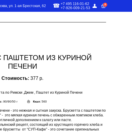
+7 495 116-01-62
0
сква, ул. 1-ая Брестская, 62
+7-926-009-21-53
О МЕНЮ
С ПАШТЕТОМ ИЗ КУРИНОЙ
ПЕЧЕНИ
Стоимость:
377 р.
та по Римски ,Джем , Паштет из Куриной Печени
с:
90/90/50 г
Ккал:
560
чени - это нежная и сытная закуска. Брускетта с паштетом по
 - это мягкая куриная печень с обжаренным ломтиком хлеба.
отличной дополнением к салату или пасте.
льянский рецепт, состоящий из хрустящего горячего хлеба и
е брускетты от “СУП-Кафе” - это сочетание оригинальных