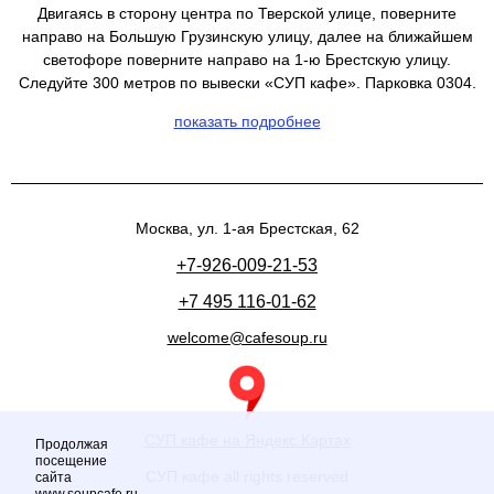
Двигаясь в сторону центра по Тверской улице, поверните
направо на Большую Грузинскую улицу, далее на ближайшем
светофоре поверните направо на 1-ю Брестскую улицу.
Следуйте 300 метров по вывески «СУП кафе». Парковка 0304.
показать подробнее
Москва, ул. 1-ая Брестская, 62
+7-926-009-21-53
+7 495 116-01-62
welcome@cafesoup.ru
СУП кафе на Яндекс.Картах
Продолжая
посещение
СУП кафе all rights reserved
сайта