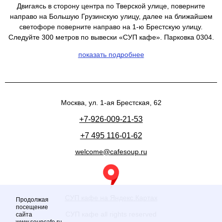
Двигаясь в сторону центра по Тверской улице, поверните
направо на Большую Грузинскую улицу, далее на ближайшем
светофоре поверните направо на 1-ю Брестскую улицу.
Следуйте 300 метров по вывески «СУП кафе». Парковка 0304.
показать подробнее
Москва, ул. 1-ая Брестская, 62
+7-926-009-21-53
+7 495 116-01-62
welcome@cafesoup.ru
СУП кафе на Яндекс.Картах
Продолжая
посещение
СУП кафе all rights reserved
сайта