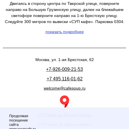
Двигаясь в сторону центра по Тверской улице, поверните
направо на Большую Грузинскую улицу, далее на ближайшем
светофоре поверните направо на 1-ю Брестскую улицу.
Следуйте 300 метров по вывески «СУП кафе». Парковка 0304.
показать подробнее
Москва, ул. 1-ая Брестская, 62
+7-926-009-21-53
+7 495 116-01-62
welcome@cafesoup.ru
СУП кафе на Яндекс.Картах
Продолжая
посещение
СУП кафе all rights reserved
сайта