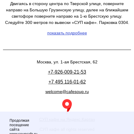
Двигаясь в сторону центра по Тверской улице, поверните
направо на Большую Грузинскую улицу, далее на ближайшем
светофоре поверните направо на 1-ю Брестскую улицу.
Следуйте 300 метров по вывески «СУП кафе». Парковка 0304.
показать подробнее
Москва, ул. 1-ая Брестская, 62
+7-926-009-21-53
+7 495 116-01-62
welcome@cafesoup.ru
СУП кафе на Яндекс.Картах
Продолжая
посещение
СУП кафе all rights reserved
сайта