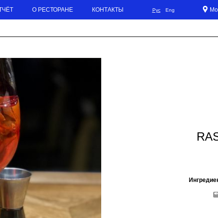
ТЧЁТ
О РЕСТОРАНЕ
КОНТАКТЫ
Мо
Рус
Eng
TZ
RA
Ингредие