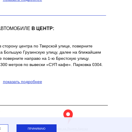
АВТОМОБИЛЕ
В ЦЕНТР:
в сторону центра по Тверской улице, поверните
на Большую Грузинскую улицу, далее на ближайшем
 поверните направо на 1-ю Брестскую улицу.
300 метров по вывески «СУП кафе». Парковка 0304.
показать подробнее
2
Е
ПРИНИМАЮ
СУП кафе на Яндекс.Картах