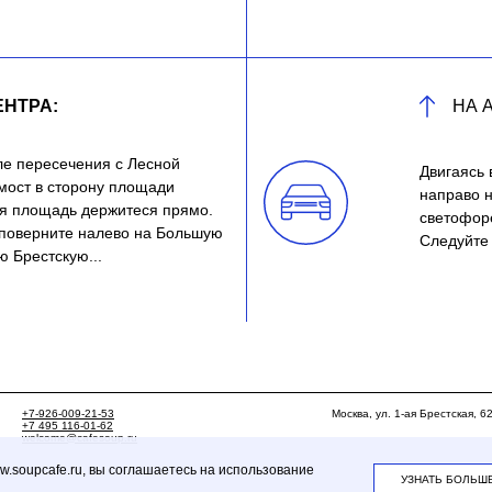
ЕНТРА:
НА 
ле пересечения с Лесной
Двигаясь 
мост в сторону площади
направо 
ая площадь держитеся прямо.
светофоре
 поверните налево на Большую
Следуйте 
ю Брестскую...
+7-926-009-21-53
Москва, ул. 1-ая Брестская, 6
+7 495 116-01-62
welcome@cafesoup.ru
soupcafe.ru, вы соглашаетесь на использование
УЗНАТЬ БОЛЬШ