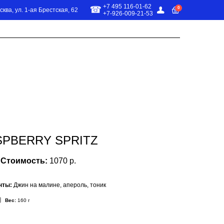
+7 495 116-01-62
0
сква, ул. 1-ая Брестская, 62
+7-926-009-21-53
О МЕНЮ
SPBERRY SPRITZ
Стоимость:
1070 р.
нты:
Джин на малине, апероль, тоник
Вес:
160 г